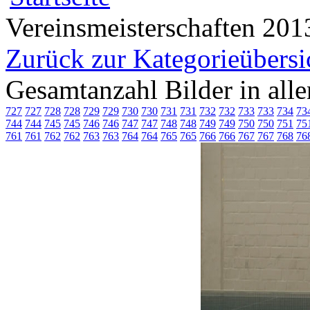
Vereinsmeisterschaften 201
Zurück zur Kategorieübersi
Gesamtanzahl Bilder in all
727
727
728
728
729
729
730
730
731
731
732
732
733
733
734
73
744
744
745
745
746
746
747
747
748
748
749
749
750
750
751
75
761
761
762
762
763
763
764
764
765
765
766
766
767
767
768
76